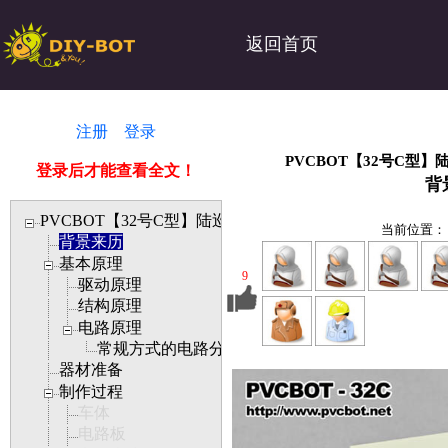
返回首页
注册
登录
PVCBOT【32号C型】
登录后才能查看全文！
背
PVCBOT【32号C型】陆巡者3号--光电储能机器战车
当前位置
背景来历
基本原理
9
驱动原理
结构原理
电路原理
常规方式的电路分析
器材准备
制作过程
车体
电路板