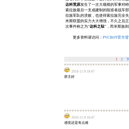
达科荒原
发生了一次大规模的军事对峙
索拉族最后一支成建制的陆巡者战车部
拉族军队的溃败，也使得索拉族完全失
米斯联盟的实力大大增强，不久之后正
次事件称之为“
达科之耻
”，而米斯族则
更多资料请访问：
PVCBOT官方
1
2
2016-11-9 18:47
群主好
2016-11-9 18:47
感觉还是有点难