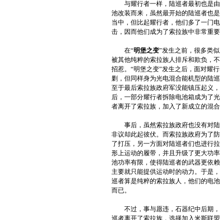
与耀行者一样，陆巡者最初也是由普
池改装而来，虽然最开始的陆巡者也是
当中，但比起耀行者，他们多了一门电
击，因而他们成为了索拉族中非常重要
在“
明堡之变
”发生之前，很多类
被其他纯粹的索拉族人排斥和欺负，不
招惹。“明堡之变”发生之后，面对耀
剿，但同样身为光电混合能机型的陆巡
至于最后索拉族政府军没能镇压起义，
后，一部分耀行者拆除电池箱成为了光
者离开了索拉族，加入了新成立的混合
事后，虽然索拉族政府也没有对陆巡
非议却此起彼伏。而索拉族政府为了防
了打压，另一方面对陆巡者们也进行拉
形上运动的履带，并且升级了更大功率
池功率有限，使得陆巡者的武器更依赖
主要就只能提供运动时的动力。于是，
巡者算是纯粹的索拉族人，他们的电池
而已。
不过，事与愿违，石器纪中后期，随
巡者离开了索拉族，选择加入米斯联盟